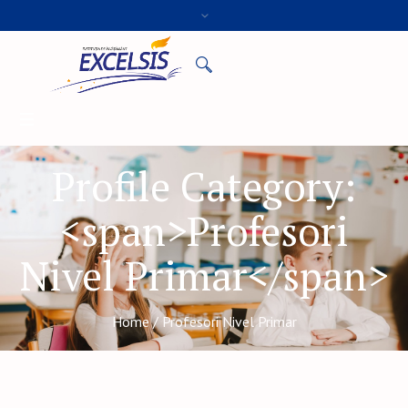
Profile Category:
<span>Profesori
Nivel Primar</span>
Home
/
Profesori Nivel Primar