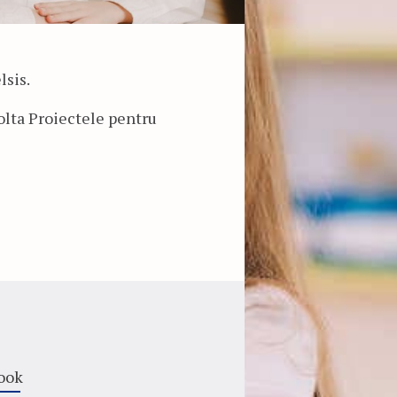
lsis.
olta Proiectele pentru
ook