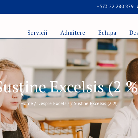
+373 22 280 879
Servicii
Admitere
Echipa
Des
Susține Excelsis (2 %
Home
/
Despre Excelsis
/
Susține Excelsis (2 %)