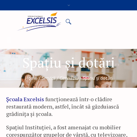
Spațiu și dotări
Home
/
Servicii
/
Gimnaziu
/
Spațiu și dotări
Școala Excelsis
funcționează într-o clădire
restaurată modern, astfel, încât să găzduiască
grădinița și școala.
Spațiul Instituției, a fost amenajat cu mobilier
corespunzător grupelor de vârstă, cu televizoare,