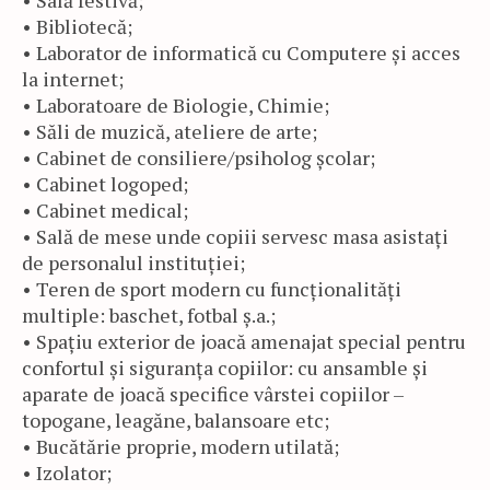
• Sală festivă;
• Bibliotecă;
• Laborator de informatică cu Computere și acces
la internet;
• Laboratoare de Biologie, Chimie;
• Săli de muzică, ateliere de arte;
• Cabinet de consiliere/psiholog școlar;
• Cabinet logoped;
• Cabinet medical;
• Sală de mese unde copiii servesc masa asistați
de personalul instituției;
• Teren de sport modern cu funcționalități
multiple: baschet, fotbal ș.a.;
• Spațiu exterior de joacă amenajat special pentru
confortul și siguranța copiilor: cu ansamble şi
aparate de joacă specifice vârstei copiilor –
topogane, leagăne, balansoare etc;
• Bucătărie proprie, modern utilată;
• Izolator;